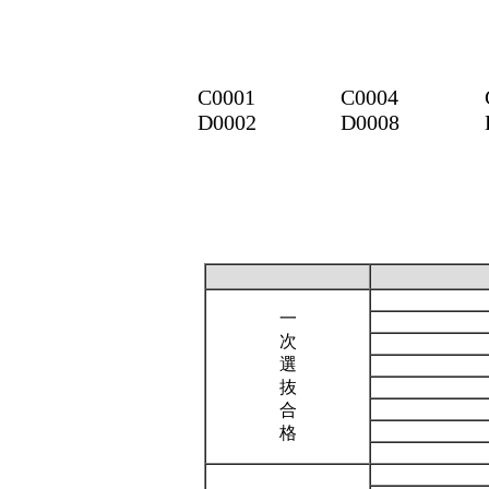
C0001
C0004
D0002
D0008
一
次
選
抜
合
格