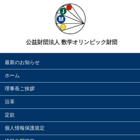
公益財団法人 数学オリンピック財団
最新のお知らせ
ホーム
理事長ご挨拶
沿革
定款
個人情報保護規定