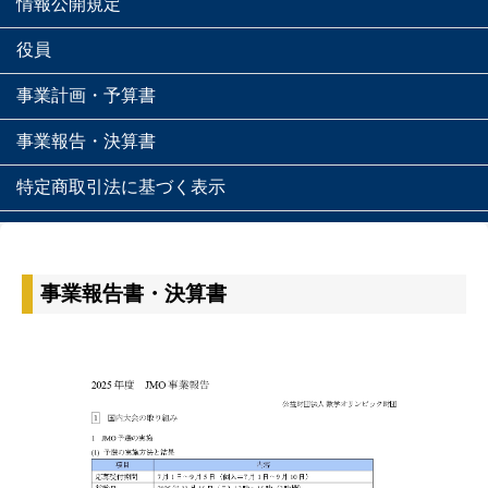
情報公開規定
役員
事業計画・予算書
事業報告・決算書
特定商取引法に基づく表示
事業報告書・決算書